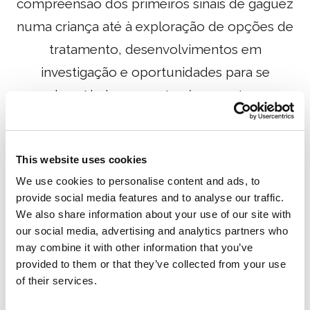
compreensão dos primeiros sinais de gaguez
numa criança até à exploração de opções de
tratamento, desenvolvimentos em
investigação e oportunidades para se
envolver. Abaixo encontrará respostas para
algumas das perguntas mais comuns sobre a
gaguez, opções de tratamento, apoio familiar,
This website uses cookies
programas STARS, eventos e investigação.
We use cookies to personalise content and ads, to
provide social media features and to analyse our traffic.
We also share information about your use of our site with
Perguntas Frequentes
our social media, advertising and analytics partners who
may combine it with other information that you’ve
provided to them or that they’ve collected from your use
of their services.
Notei que o meu filho/a está a