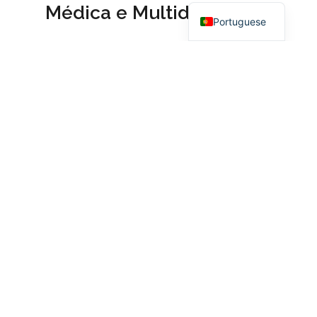
Médica e Multidisciplinar
Portuguese