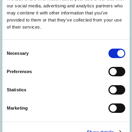
our social media, advertising and analytics partners who
Disfunção dos Gânglios da Base
may combine it with other information that you’ve
provided to them or that they’ve collected from your use
Estudos de neuroimagem indicam
of their services.
atividade anormal nos gânglios da base,
uma estrutura responsável pelo
Consent
planeamento e execução motora, que
Necessary
Selection
afeta o tempo e a coordenação dos
movimentos da fala.
Preferences
Statistics
Ligações Genéticas
Certos mutações em genes específicos
Marketing
(por exemplo,
GNPTAB, GNPTG,
NAGPA
foram identificadas em pessoas