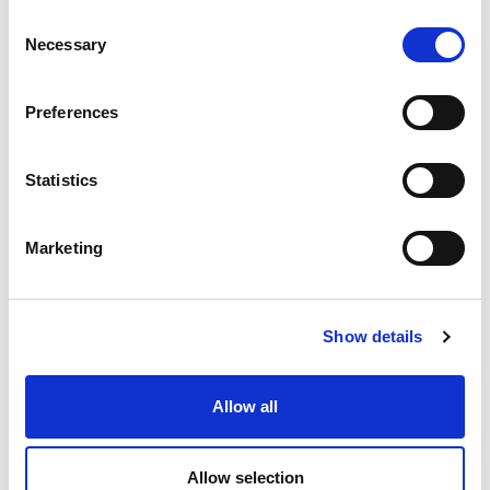
協力する機会を得ました。.
Consent
Necessary
Selection
この会議は、併存するこれらの神経精神疾患の
Preferences
影響を受けている何百万人もの人々との連携を
強化し、支援を拡大するための重要な機会とな
Statistics
りました。.
Marketing
APSARD 2026 まとめ
Show details
Allow all
Allow selection