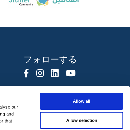
フォローする
Allow all
alyse our
ing and
Allow selection
r that