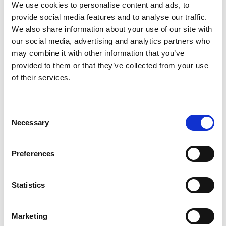
We use cookies to personalise content and ads, to
provide social media features and to analyse our traffic.
We also share information about your use of our site with
our social media, advertising and analytics partners who
may combine it with other information that you’ve
provided to them or that they’ve collected from your use
of their services.
Consent
マウラ・マイルズ、コミュニテ
Necessary
Selection
ィ・アドバイザー
今回のエピソードでは、マウラが以下の点につ
Preferences
いて議論しています：
Statistics
吃音とともに成長し、生きてきた彼女の個人
Marketing
的な道のり