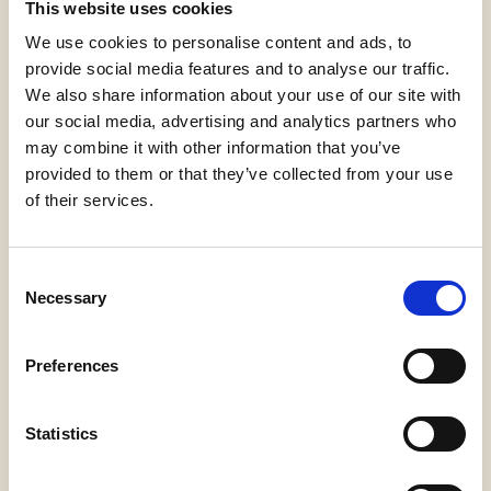
This website uses cookies
詳細情報
We use cookies to personalise content and ads, to
provide social media features and to analyse our traffic.
We also share information about your use of our site with
our social media, advertising and analytics partners who
may combine it with other information that you’ve
provided to them or that they’ve collected from your use
of their services.
Consent
Necessary
Selection
エピソード9
Preferences
どもり（吃音）の感情的な重み、誰も語
らないこと
Statistics
2026年6月22日 | 30:03